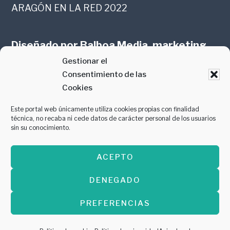
ARAGÓN EN LA RED 2022
Diseñado por
Balboa Media, marketing
Gestionar el
online en Zaragoza
Consentimiento de las
Cookies
Este portal web únicamente utiliza cookies propias con finalidad
técnica, no recaba ni cede datos de carácter personal de los usuarios
sin su conocimiento.
PREMIO AL MEJOR CONTENIDO
ACEPTO
GASTROMANÍA 2018
DENEGADO
PREFERENCIAS
Copyright © 2026 ·
Diseñado por
Balboa
Media, marketing online en Zaragoza