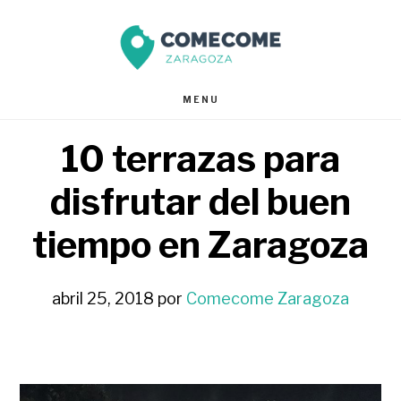
Saltar
Saltar
al
al
contenido
pie
MENU
principal
de
10 terrazas para
página
disfrutar del buen
tiempo en Zaragoza
abril 25, 2018
por
Comecome Zaragoza