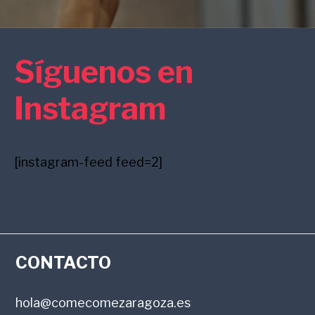
Síguenos en
Instagram
[instagram-feed feed=2]
FOOTER
CONTACTO
hola@comecomezaragoza.es