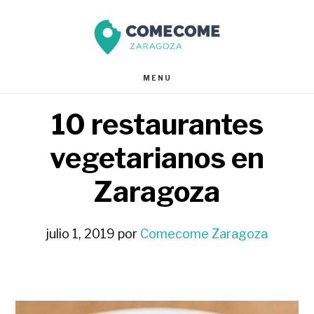
Saltar
Saltar
al
al
contenido
pie
MENU
principal
de
10 restaurantes
página
vegetarianos en
Zaragoza
julio 1, 2019
por
Comecome Zaragoza