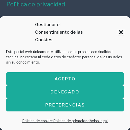
Política de privacidad
Gestionar el
Consentimiento de las
Cookies
Este portal web únicamente utiliza cookies propias con finalidad
PREMIO AL MEJOR PROYECTO DIGITAL
técnica, no recaba ni cede datos de carácter personal de los usuarios
sin su conocimiento.
ARAGÓN EN LA RED 2022
ACEPTO
Diseñado por
Balboa Media, marketing
DENEGADO
online en Zaragoza
PREFERENCIAS
Política de cookies
Política de privacidad
Aviso legal