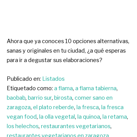
Ahora que ya conoces 10 opciones alternativas,
sanas y originales en tu ciudad, ¿a qué esperas
para ir a degustar sus elaboraciones?
Publicado en:
Listados
Etiquetado como:
a flama
,
a flama tabierna
,
baobab
,
barrio sur
,
birosta
,
comer sano en
zaragoza
,
el plato reberde
,
la fresca
,
la fresca
vegan food
,
la olla vegetal
,
la quinoa
,
la retama
,
los helechos
,
restaurantes vegetarianos
,
restaurantes vegetarianos en zaragoza