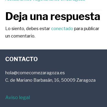
Deja una respuesta
INTERACCIONES
CON
Lo siento, debes estar
conectado
para publicar
un comentario.
LOS
FOOTER
LECTORES
CONTACTO
hola@comecomezaragoza.es
C. de Mariano Barbasán, 16, 50009 Zaragoza
Aviso legal