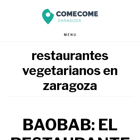
Saltar
Saltar
al
al
contenido
pie
MENU
principal
de
restaurantes
página
vegetarianos en
zaragoza
BAOBAB: EL