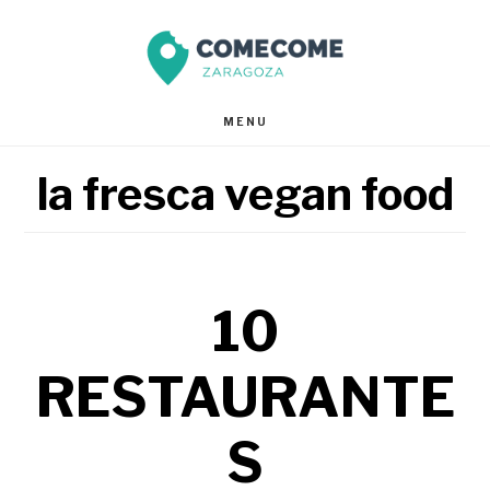
Saltar
Saltar
al
al
contenido
pie
MENU
principal
de
la fresca vegan food
página
10
RESTAURANTE
S