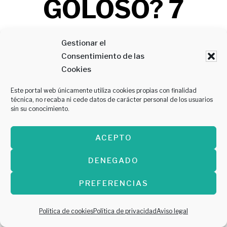
GOLOSO? 7
ESTABLECIMIE
Gestionar el
Consentimiento de las
NTOS DE
Cookies
ZARAGOZA
Este portal web únicamente utiliza cookies propias con finalidad
técnica, no recaba ni cede datos de carácter personal de los usuarios
sin su conocimiento.
DONDE DARTE
ACEPTO
UN DULCE
DENEGADO
HOMENAJE
PREFERENCIAS
Política de cookies
Política de privacidad
Aviso legal
julio 30, 2018
por
Comecome Zaragoza