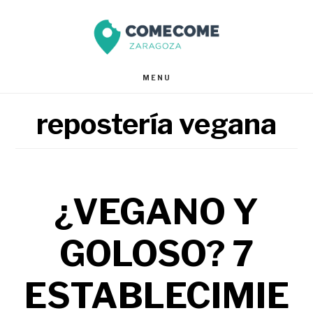
Saltar
Saltar
al
al
contenido
pie
MENU
principal
de
repostería vegana
página
¿VEGANO Y
GOLOSO? 7
ESTABLECIMIE