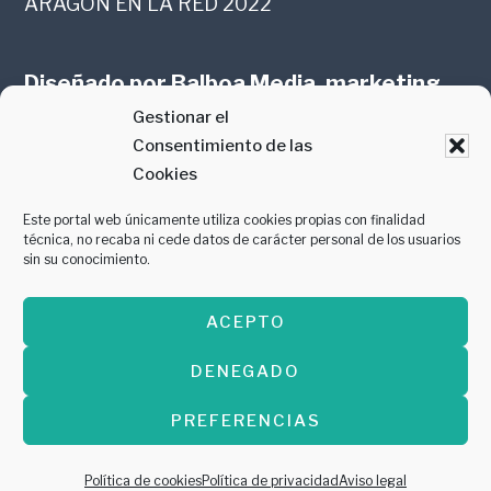
ARAGÓN EN LA RED 2022
Diseñado por
Balboa Media, marketing
Gestionar el
online en Zaragoza
Consentimiento de las
Cookies
Este portal web únicamente utiliza cookies propias con finalidad
técnica, no recaba ni cede datos de carácter personal de los usuarios
sin su conocimiento.
PREMIO AL MEJOR CONTENIDO
ACEPTO
GASTROMANÍA 2018
DENEGADO
PREFERENCIAS
Copyright © 2026 ·
Diseñado por
Balboa
Media, marketing online en Zaragoza
Política de cookies
Política de privacidad
Aviso legal