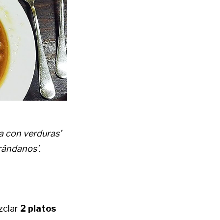
a con verduras’
rándanos’.
zclar
2 platos