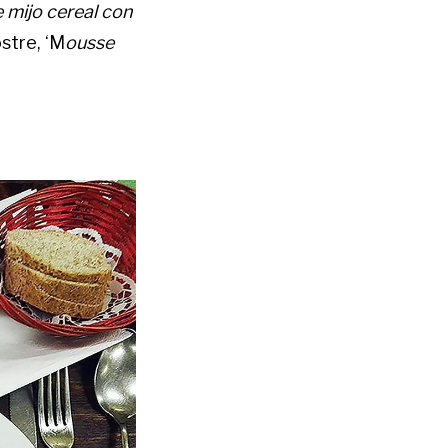
e mijo cereal con
stre, ‘M
ousse