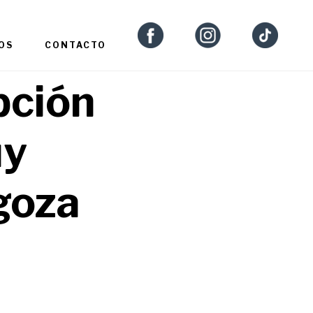
OS
CONTACTO
pción
uy
goza