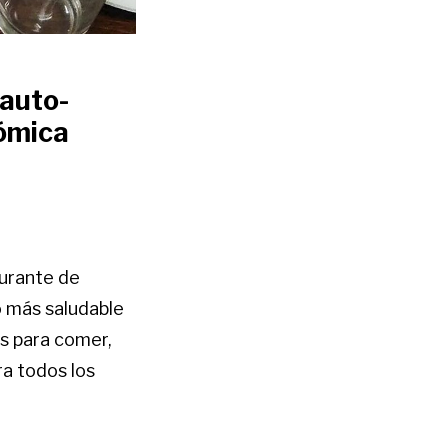
 auto-
nómica
aurante de
lo más saludable
s para comer,
ra todos los