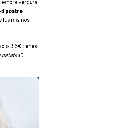
 siempre verdura
 el
postre
,
e los mismos
solo 3,5€ tienes
n patatas”,
: