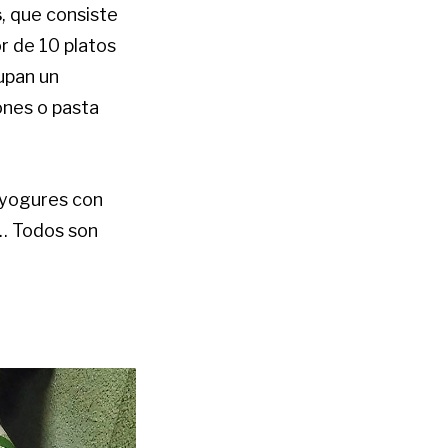
s
, que consiste
r de 10 platos
cupan un
ones o pasta
 yogures con
s… Todos son