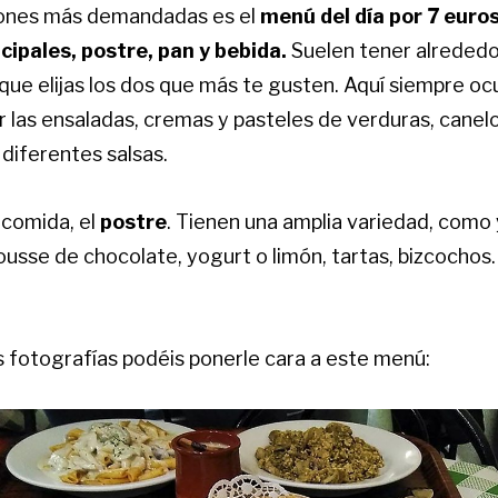
iones más demandadas es el
menú del día por 7 euro
ncipales, postre, pan y bebida.
Suelen tener alrededo
 que elijas los dos que más te gusten. Aquí siempre o
r las ensaladas, cremas y pasteles de verduras, canel
iferentes salsas.
 comida, el
postre
. Tienen una amplia variedad, como
ousse de chocolate, yogurt o limón, tartas, bizcocho
s fotografías podéis ponerle cara a este menú: