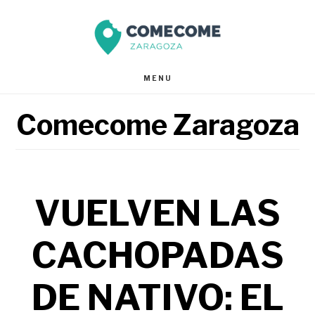
Saltar
Saltar
al
al
contenido
pie
MENU
principal
de
Comecome Zaragoza
página
VUELVEN LAS
CACHOPADAS
DE NATIVO: EL