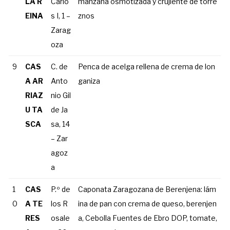
LA R
Carlo
manzana osmotizada y crujiente de torre
EINA
s I, 1 –
znos
Zarag
oza
9
CAS
C. de
Penca de acelga rellena de crema de lon
A AR
Anto
ganiza
RIAZ
nio Gil
U TA
de Ja
SCA
sa, 14
– Zar
agoz
a
1
CAS
P.º de
Caponata Zaragozana de Berenjena: lám
0
A TE
los R
ina de pan con crema de queso, berenjen
RES
osale
a, Cebolla Fuentes de Ebro DOP, tomate,