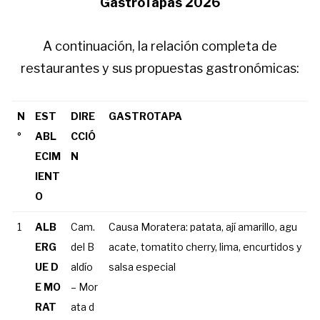
GastroTapas 2026
A continuación, la relación completa de
restaurantes y sus propuestas gastronómicas:
N
EST
DIRE
GASTROTAPA
º
ABL
CCIÓ
ECIM
N
IENT
O
1
ALB
Cam.
Causa Moratera: patata, ají amarillo, agu
ERG
del B
acate, tomatito cherry, lima, encurtidos y
UE D
aldío
salsa especial
E MO
– Mor
RAT
ata d