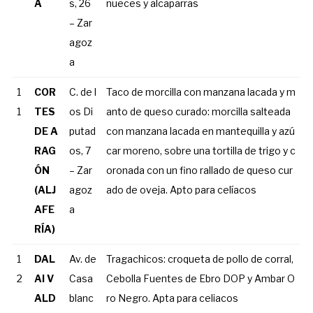
A
s, 26
nueces y alcaparras
– Zar
agoz
a
1
COR
C. de l
Taco de morcilla con manzana lacada y m
1
TES
os Di
anto de queso curado: morcilla salteada
DE A
putad
con manzana lacada en mantequilla y azú
RAG
os, 7
car moreno, sobre una tortilla de trigo y c
ÓN
– Zar
oronada con un fino rallado de queso cur
(ALJ
agoz
ado de oveja. Apto para celíacos
AFE
a
RÍA)
1
DAL
Av. de
Tragachicos: croqueta de pollo de corral,
2
AI V
Casa
Cebolla Fuentes de Ebro DOP y Ambar O
ALD
blanc
ro Negro. Apta para celiacos