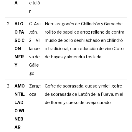
A
e Jaló
n
2
ALG
C. Ara
Nem aragonés de Chilindrón y Garnacha:
O PA
gón,
rollito de papel de arroz relleno de contra
SO C
2 – Vil
muslo de pollo deshilachado en chilindró
ON
lanue
n tradicional, con reducción de vino Coto
MER
va de
de Hayas y almendra tostada
Y
Gálle
go
3
AMO
Zarag
Gofre de sobrasada, queso y miel: gofre
NTIL
oza
de sobrasada de Latón de la Fueva, miel
LAD
de flores y queso de oveja curado
O WI
NEB
AR