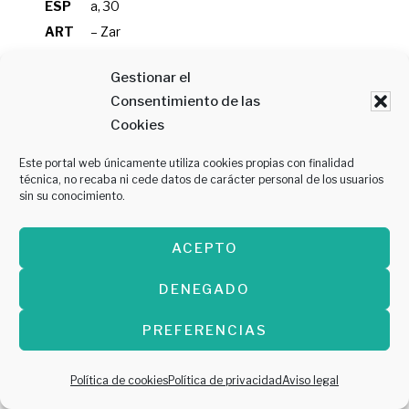
ESP
a, 30
ART
– Zar
ERA
agoz
Gestionar el
a
Consentimiento de las
1
EL A
C. de
Panipuri de tartar de atún: crujiente relle
Cookies
3
MBI
Eduar
no de tartar de atún, yema de codorniz y
Este portal web únicamente utiliza cookies propias con finalidad
GÚ
do Ib
panceta ibérica
técnica, no recaba ni cede datos de carácter personal de los usuarios
sin su conocimiento.
arra,
4 – Z
ACEPTO
arago
za
DENEGADO
1
EL B
C. Co
Croqueta de careta de Cerdo de Teruel I
PREFERENCIAS
4
URG
rtes d
GP con Melocotón de Calanda DOP en al
OLÉ
e Ara
míbar y gel de borraja
Política de cookies
Política de privacidad
Aviso legal
S
gón,