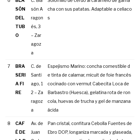
6
BLA
C. Bla
Solomillo de cerdo al caramelo de garna
SÓN
són A
cha con sus patatas. Adaptable a celiaco
DEL
ragon
s
TUB
és, 3
O
– Zar
agoz
a
7
BRA
C. de
Espejismo Marino: concha comestible d
SERI
Santi
e tinta de calamar, micuit de foie francés
A FI
ago, 1
cocinado con vermut Cabecita Loca de
RE
2 – Za
Barbastro (Huesca), gelatina rota de ron
ragoz
cola, huevas de trucha y gel de manzana
a
ácida
8
CAF
Av. de
Pan cristal, confitura Cebolla Fuentes de
É DE
Juan
Ebro DOP, longaniza marcada y glaseada,