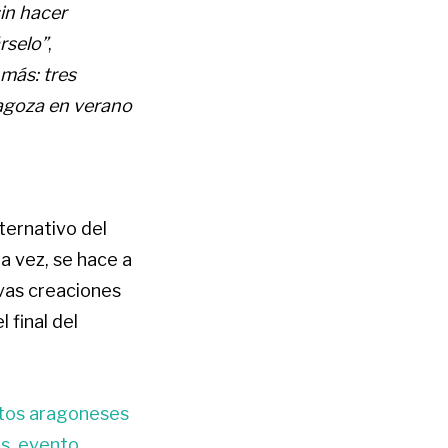
in hacer
rselo”
,
más: tres
ragoza en verano
ternativo del
ta vez, se hace a
vas creaciones
 final del
tos aragoneses
s
,
evento