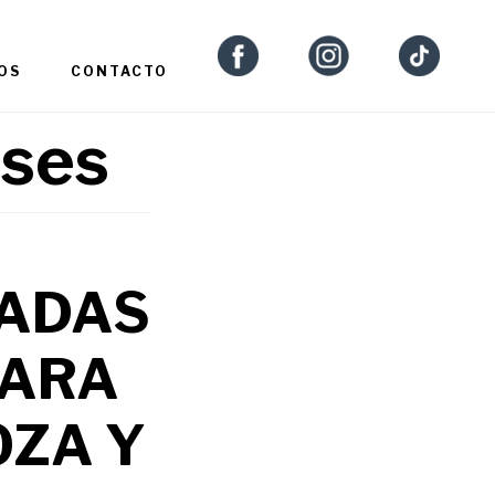
OS
CONTACTO
eses
PADAS
PARA
OZA Y