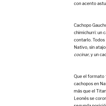
con acento astu
Cachopo Gaucho 
chimichurri: un 
contarlo. Todos
Nativo, sin ataj
cocinar
, y un c
Que el formato 
cachopos en Nat
más que el Titan
Leonés se coron
segunda posició