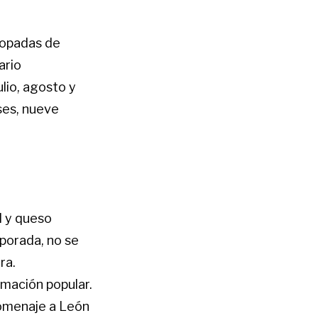
chopadas de
ario
lio, agosto y
ses, nueve
 y queso
porada, no se
ra.
amación popular.
homenaje a León