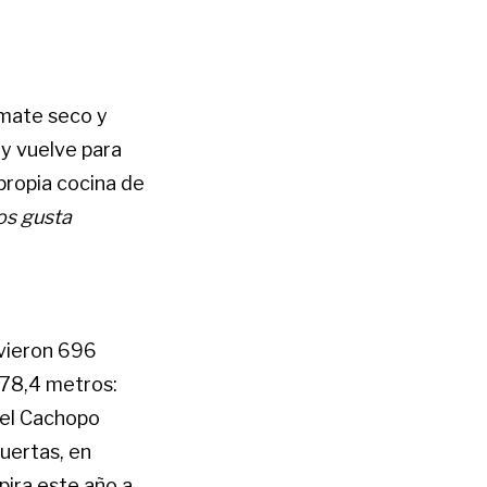
omate seco y
 y vuelve para
propia cocina de
os gusta
rvieron 696
278,4 metros:
, el Cachopo
uertas, en
pira este año a