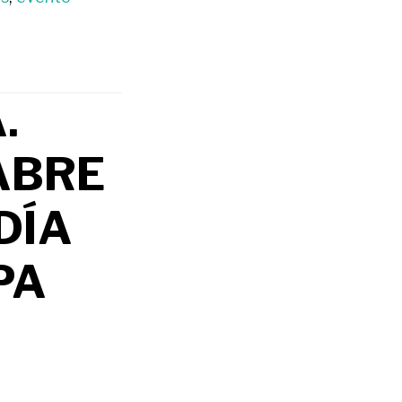
.
ABRE
DÍA
PA