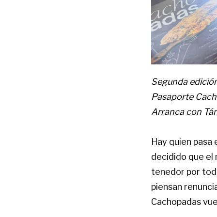
Segunda edición
Pasaporte Cacho
Arranca con Tán
Hay quien pasa e
decidido que el
tenedor por todo
piensan renuncia
Cachopadas vuel