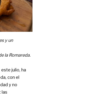
es y un
de la Romareda.
este julio, ha
da, con el
udad y no
 las