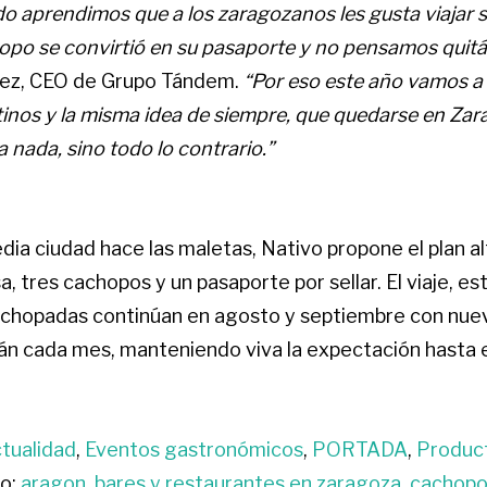
o aprendimos que a los zaragozanos les gusta viajar s
hopo se convirtió en su pasaporte y no pensamos quitá
lvez, CEO de Grupo Tándem.
“Por eso este año vamos a 
inos y la misma idea de siempre, que quedarse en Za
a nada, sino todo lo contrario.”
dia ciudad hace las maletas, Nativo propone el plan al
, tres cachopos y un pasaporte por sellar. El viaje, es
chopadas continúan en agosto y septiembre con nue
n cada mes, manteniendo viva la expectación hasta el
tualidad
,
Eventos gastronómicos
,
PORTADA
,
Produc
o:
aragon
,
bares y restaurantes en zaragoza
,
cachopo