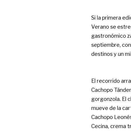
Si la primera ed
Verano se estren
gastronómico za
septiembre, con
destinos y un mi
El recorrido arr
Cachopo Tándem
gorgonzola. El 
mueve de la cart
Cachopo Leonés 
Cecina, crema t