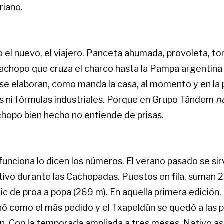
riano.
el nuevo, el viajero. Panceta ahumada, provoleta, t
cachopo que cruza el charco hasta la Pampa argentina
 se elaboran, como manda la casa, al momento y en la 
os ni fórmulas industriales. Porque en Grupo Tándem
n
achopo bien hecho no entiende de prisas.
funciona lo dicen los números. El verano pasado se si
ivo durante las Cachopadas. Puestos en fila, suman 
ic de proa a popa (269 m). En aquella primera edición
ó como el más pedido y el Txapeldún se quedó a las p
n. Con la temporada ampliada a tres meses, Nativo as