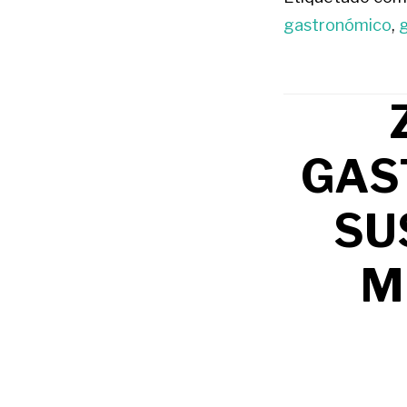
gastronómico
,
GAS
SU
M