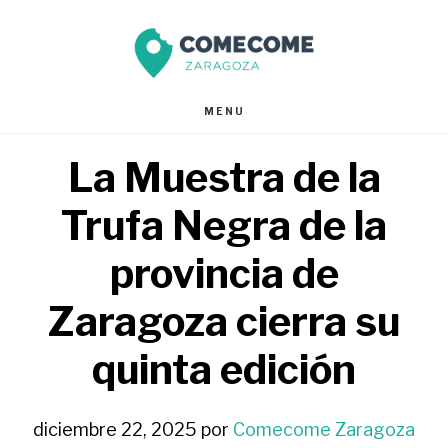
Saltar
Saltar
al
al
contenido
pie
MENU
principal
de
La Muestra de la
página
Trufa Negra de la
provincia de
Zaragoza cierra su
quinta edición
diciembre 22, 2025
por
Comecome Zaragoza