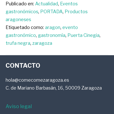
Publicado en:
Actualidad
,
Eventos
gastronómicos
,
PORTADA
,
Productos
aragoneses
Etiquetado como:
aragon
,
evento
gastronómico
,
gastronomía
,
Puerta Cinegia
,
trufa negra
,
zaragoza
FOOTER
CONTACTO
hola@comecomezaragoza.es
C. de Mariano Barbasán, 16, 50009 Zaragoza
Aviso legal