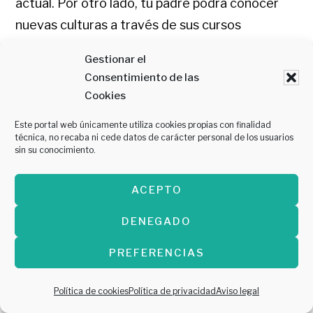
actual. Por otro lado, tu padre podrá conocer
nuevas culturas a través de sus cursos
especializados, como los de cocina japonesa,
Gestionar el
street food o comida mediterránea.
Puedes
Consentimiento de las
unirte a él y divertiros aprendiendo y
Cookies
cocinando juntos. Además, podréis degustar
Este portal web únicamente utiliza cookies propias con finalidad
todos los platos que cocinéis
. Echa un vistazo
técnica, no recaba ni cede datos de carácter personal de los usuarios
sin su conocimiento.
a su
listado de
cursos
o apuesta por uno de
sus
bonos
regalo
y deja que el futuro chef de
ACEPTO
tu casa elija. ¡Tú decides!
DENEGADO
PREFERENCIAS
Cervezas
Política de cookies
Política de privacidad
Aviso legal