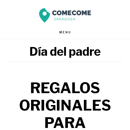
Saltar
Saltar
al
al
contenido
pie
MENU
principal
de
Día del padre
página
REGALOS
ORIGINALES
PARA