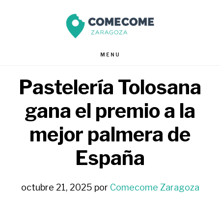
Saltar
Saltar
al
al
contenido
pie
MENU
principal
de
Pastelería Tolosana
página
gana el premio a la
mejor palmera de
España
octubre 21, 2025
por
Comecome Zaragoza