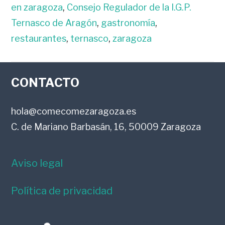
en zaragoza
,
Consejo Regulador de la I.G.P.
Ternasco de Aragón
,
gastronomía
,
restaurantes
,
ternasco
,
zaragoza
FOOTER
CONTACTO
hola@comecomezaragoza.es
C. de Mariano Barbasán, 16, 50009 Zaragoza
Aviso legal
Política de privacidad