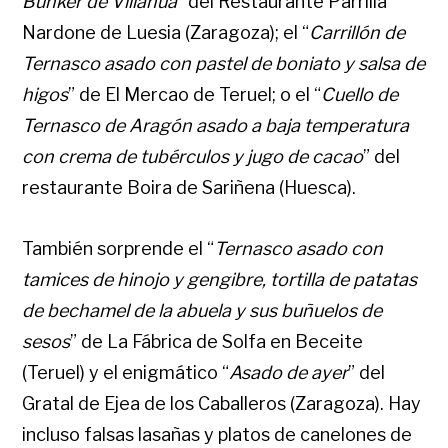
Búnker de Villanúa
” del Restaurante Parrilla
Nardone de Luesia (Zaragoza); el “
Carrillón de
Ternasco asado con pastel de boniato y salsa de
higos
” de El Mercao de Teruel; o el “
Cuello de
Ternasco de Aragón asado a baja temperatura
con crema de tubérculos y jugo de cacao
” del
restaurante Boira de Sariñena (Huesca).
También sorprende el “
Ternasco asado con
tamices de hinojo y gengibre, tortilla de patatas
de bechamel de la abuela y sus buñuelos de
sesos
” de La Fábrica de Solfa en Beceite
(Teruel) y el enigmático “
Asado de ayer
” del
Gratal de Ejea de los Caballeros (Zaragoza). Hay
incluso falsas lasañas y platos de canelones de