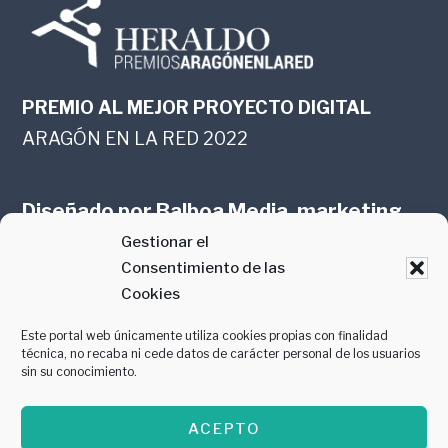
PREMIO AL MEJOR PROYECTO DIGITAL
ARAGÓN EN LA RED 2022
Diseñado por
Balboa Media, marketing
Gestionar el
online en Zaragoza
Consentimiento de las
Cookies
Este portal web únicamente utiliza cookies propias con finalidad
técnica, no recaba ni cede datos de carácter personal de los usuarios
sin su conocimiento.
PREMIO AL MEJOR CONTENIDO
ACEPTO