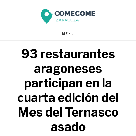
Saltar
Saltar
al
al
contenido
pie
MENU
principal
de
93 restaurantes
página
aragoneses
participan en la
cuarta edición del
Mes del Ternasco
asado