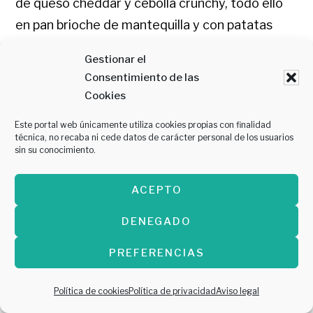
de queso cheddar y cebolla crunchy, todo ello
en pan brioche de mantequilla y con patatas
fritas naturales.
Gestionar el
Consentimiento de las
Cookies
Este portal web únicamente utiliza cookies propias con finalidad
técnica, no recaba ni cede datos de carácter personal de los usuarios
sin su conocimiento.
ACEPTO
El packaging
Uno de los
Combo La
DENEGADO
de algunas de
bocadillos de
Bestial Smash
PREFERENCIAS
las marcas
Yess
Política de cookies
Política de privacidad
Aviso legal