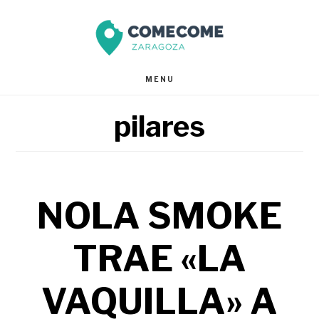
Saltar
Saltar
al
al
contenido
pie
MENU
principal
de
pilares
página
NOLA SMOKE
TRAE «LA
VAQUILLA» A