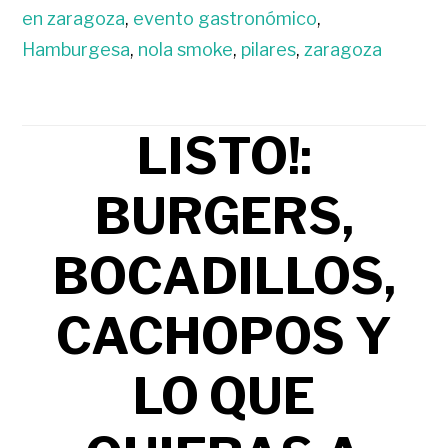
en zaragoza
,
evento gastronómico
,
Hamburgesa
,
nola smoke
,
pilares
,
zaragoza
LISTO!:
BURGERS,
BOCADILLOS,
CACHOPOS Y
LO QUE