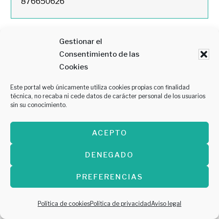
876650626
Gestionar el
CAFÉ BAR
Consentimiento de las
Cookies
D.GASCA
Este portal web únicamente utiliza cookies propias con finalidad
técnica, no recaba ni cede datos de carácter personal de los usuarios
sin su conocimiento.
DESCRIPCIÓN
Arroz de marisco selección del mar + 2 Botella
ACEPTO
de Particular 750 ML para 4 personas
PRECIO
DENEGADO
70€ (previa reserva)
PREFERENCIAS
DIRECCIÓN
Política de cookies
Política de privacidad
Aviso legal
C. De toledo, 28