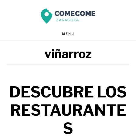
Saltar
Saltar
al
al
contenido
pie
MENU
principal
de
viñarroz
página
DESCUBRE LOS
RESTAURANTE
S