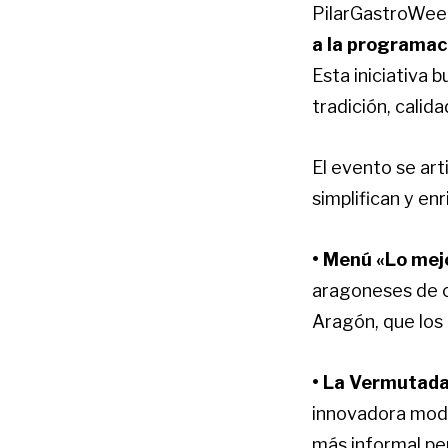
PilarGastroWeek
a la programaci
Esta iniciativa
tradición, calida
El evento se art
simplifican y enr
• Menú «Lo mej
aragoneses de c
Aragón, que los
• La Vermutad
innovadora mod
más informal pe