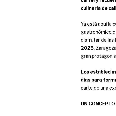
cartel y recuer
culinaria de ca
Ya está aquí la 
gastronómico qu
disfrutar de las
2025
, Zaragoza
gran protagonis
Los establecimi
días para forma
parte de una ex
UN CONCEPTO 