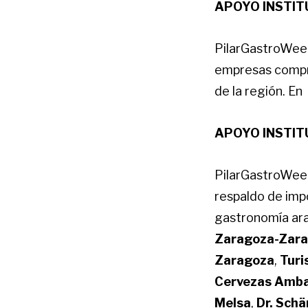
APOYO INSTIT
PilarGastroWeek
empresas compr
de la región. En
APOYO INSTIT
PilarGastroWeek
respaldo de imp
gastronomía ara
Zaragoza-Zara
Zaragoza
,
Turi
Cervezas Amb
Melsa
,
Dr. Schä