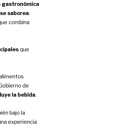
va gastronómica
 se saborea
.
 que combina
cipales
que
 alimentos
 Gobierno de
cluye la bebida
.
én bajo la
una experiencia