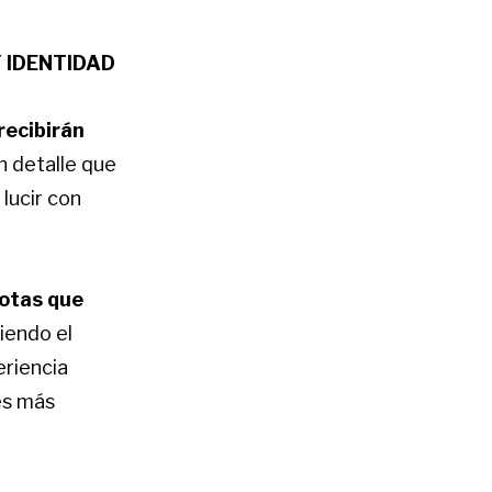
 IDENTIDAD
 recibirán
un detalle que
lucir con
jotas que
diendo el
riencia
es más