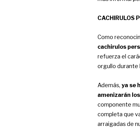
CACHIRULOS P
Como reconocimi
cachirulos per
refuerza el cará
orgullo durante 
Además,
ya se 
amenizarán los
componente musi
completa que va
arraigadas de nu