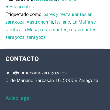
Restaurantes
Etiquetado como:
bares y restaurantes en
zaragoza
,
gastronomía
,
Italiano
,
La Mafía se
sienta a la Mesa
,
restaurantes
,
restaurantes
zaragoza
,
zaragoza
FOOTER
CONTACTO
hola@comecomezaragoza.es
C. de Mariano Barbasán, 16, 50009 Zaragoza
Aviso legal