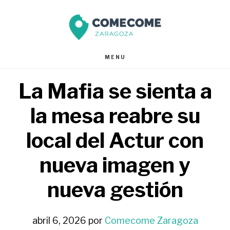
Saltar
Saltar
al
al
contenido
pie
MENU
principal
de
La Mafia se sienta a
página
la mesa reabre su
local del Actur con
nueva imagen y
nueva gestión
abril 6, 2026
por
Comecome Zaragoza