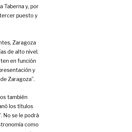
a Taberna y, por
 tercer puesto y
antes, Zaragoza
s de alto nivel.
iten en función
 presentación y
a de Zaragoza”.
nos también
nó los títulos
 No se le podrá
gastronomía como