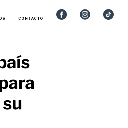
OS
CONTACTO
país
 para
 su