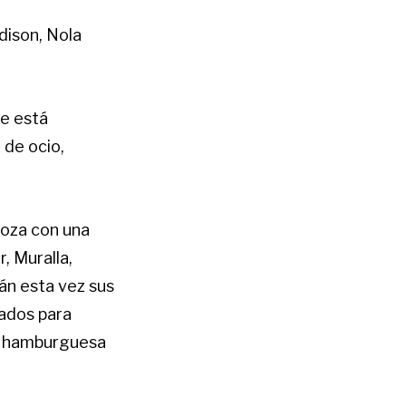
dison, Nola
ue está
 de ocio,
oza con una
, Muralla,
rán esta vez sus
ados para
na hamburguesa