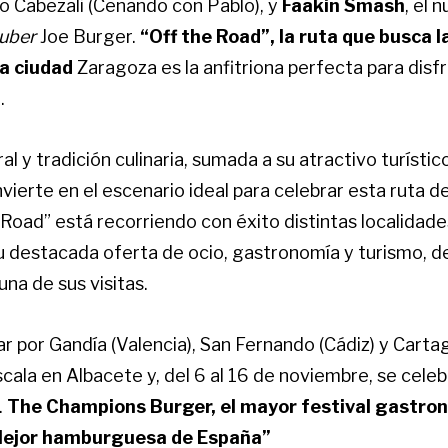
lo Cabezali (Cenando con Pablo), y
Faakin Smash
,
el n
uber
Joe Burger.
“Off the Road”, la ruta que busca
da ciudad
Zaragoza es la anfitriona perfecta para disf
.
al y tradición culinaria, sumada a su atractivo turístico
vierte en el escenario ideal para celebrar esta ruta 
 Road” está recorriendo con éxito distintas localidad
u destacada oferta de ocio, gastronomía y turismo, 
una de sus visitas.
 por Gandía (Valencia), San Fernando (Cádiz) y Cartag
cala en Albacete y, del 6 al 16 de noviembre, se cele
.
The Champions Burger, el mayor festival gastron
Mejor
hamburguesa de España”