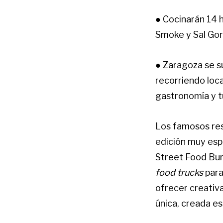
●
Cocinarán 14 h
Smoke y Sal Gor
●
Zaragoza se su
recorriendo loc
gastronomía y t
Los famosos re
edición muy espe
Street Food Burg
food trucks
para
ofrecer creativ
única, creada e