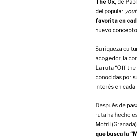
The Ox
, de Pab
del popular
yout
favorita en ca
nuevo concepto
Su riqueza cultur
acogedor, la con
La ruta “Off the
conocidas por s
interés en cada 
Después de pasar
ruta ha hecho es
Motril (Granada)
que busca la “