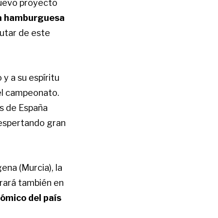
uevo proyecto
 la hamburguesa
rutar de este
 y a su espíritu
del campeonato.
es de España
despertando gran
ena (Murcia), la
brará también en
ómico del país