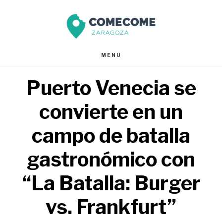
Saltar
Saltar
al
al
contenido
pie
MENU
principal
de
Puerto Venecia se
página
convierte en un
campo de batalla
gastronómico con
“La Batalla: Burger
vs. Frankfurt”