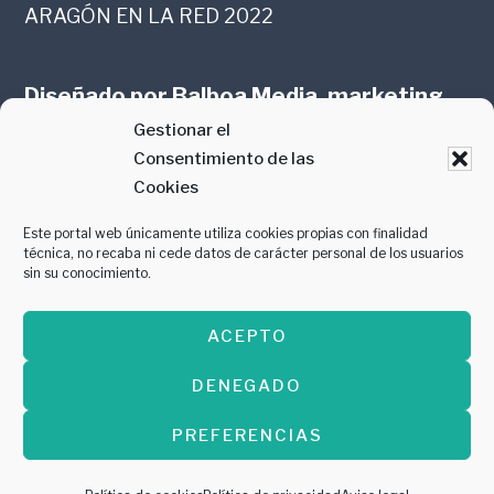
ARAGÓN EN LA RED 2022
Diseñado por
Balboa Media, marketing
Gestionar el
online en Zaragoza
Consentimiento de las
Cookies
Este portal web únicamente utiliza cookies propias con finalidad
técnica, no recaba ni cede datos de carácter personal de los usuarios
sin su conocimiento.
PREMIO AL MEJOR CONTENIDO
ACEPTO
GASTROMANÍA 2018
DENEGADO
PREFERENCIAS
Copyright © 2026 ·
Diseñado por
Balboa
Media, marketing online en Zaragoza