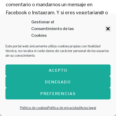
comentario o mandarnos un mensaje en
Facebook o Instagram. Y si eres vegetarian@ o
te gusta este tipo de comida, puedes consultar
Gestionar el
también nuestras recomendaciones de
Consentimiento de las
Cookies
restaurantes vegetarianos
en Zaragoza o
consultar nuestras reseñas de restaurantes
Este portal web únicamente utiliza cookies propias con finalidad
técnica, no recaba ni cede datos de carácter personal de los usuarios
como el
Baobab
o
Los Helechos
.
sin su conocimiento.
Publicado en:
Listados
ACEPTO
Etiquetado como:
a flama tabierna
,
amorino
DENEGADO
zaragoza
,
BaoBab Zaragoza
,
comer vegano en
zaragoza
,
comida vegana
,
heladeria tortosa
,
PREFERENCIAS
helados veganos
,
la fresca vegan food
,
mi
Política de cookies
Política de privacidad
Aviso legal
habitación favorita
,
momo zaragoza
,
repostería