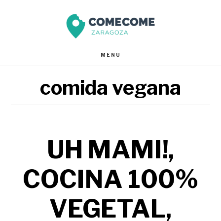
Saltar
Saltar
al
al
contenido
pie
MENU
principal
de
comida vegana
página
UH MAMI!,
COCINA 100%
VEGETAL,