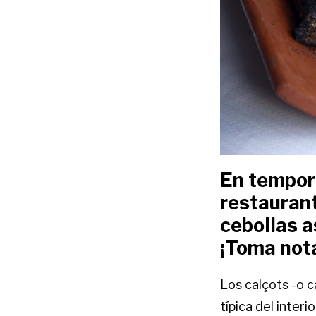
En tempor
restaurant
cebollas a
¡Toma not
Los calçots -o c
típica del inter