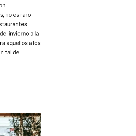
con
, no es raro
estaurantes
el invierno a la
a aquellos a los
n tal de