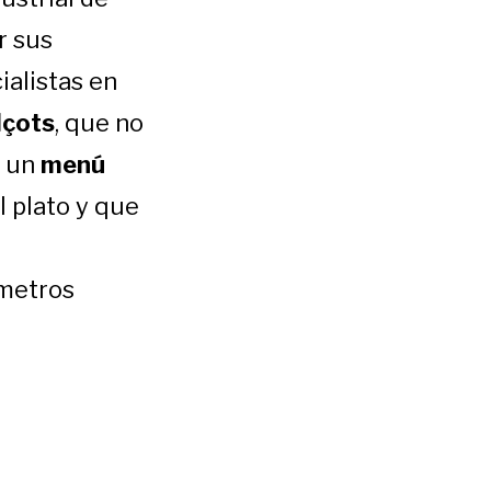
r sus
ialistas en
lçots
, que no
n un
menú
 plato y que
 metros