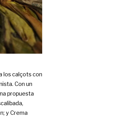
a los calçots con
ista. Con un
una propuesta
calibada,
ón; y Crema