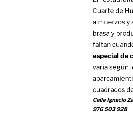
Cuarte de Hu
almuerzos y s
brasa y produ
faltan cuand
especial de 
varía según 
aparcamiento
cuadrados de
Calle Ignacio Z
976 503 928