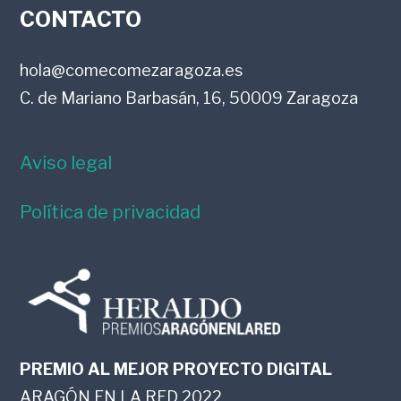
FOOTER
LECTORES
CONTACTO
hola@comecomezaragoza.es
C. de Mariano Barbasán, 16, 50009 Zaragoza
Aviso legal
Política de privacidad
PREMIO AL MEJOR PROYECTO DIGITAL
ARAGÓN EN LA RED 2022