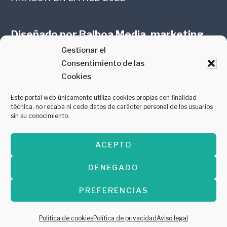
Diseñado por
Balboa Media, marketing
Gestionar el
online en Zaragoza
Consentimiento de las
Cookies
Este portal web únicamente utiliza cookies propias con finalidad
técnica, no recaba ni cede datos de carácter personal de los usuarios
sin su conocimiento.
PREMIO AL MEJOR CONTENIDO
ACEPTO
GASTROMANÍA 2018
DENEGADO
PREFERENCIAS
Copyright © 2026 ·
Diseñado por
Balboa
Media, marketing online en Zaragoza
Política de cookies
Política de privacidad
Aviso legal