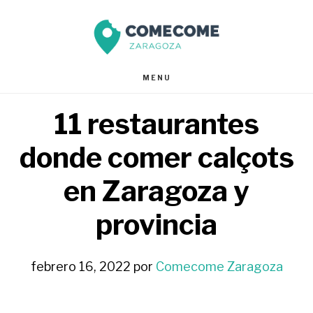
Saltar
Saltar
al
al
contenido
pie
MENU
principal
de
11 restaurantes
página
donde comer calçots
en Zaragoza y
provincia
febrero 16, 2022
por
Comecome Zaragoza