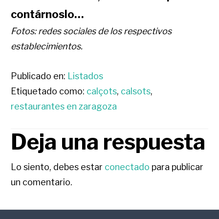
contárnoslo…
Fotos: redes sociales de los respectivos
establecimientos.
Publicado en:
Listados
Etiquetado como:
calçots
,
calsots
,
restaurantes en zaragoza
Deja una respuesta
INTERACCIONES
CON
Lo siento, debes estar
conectado
para publicar
un comentario.
LOS