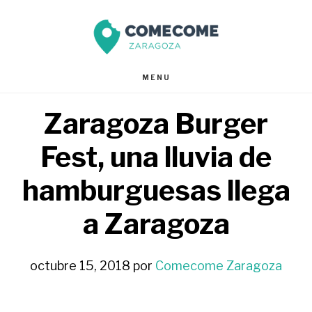
Saltar
Saltar
al
al
contenido
pie
MENU
principal
de
Zaragoza Burger
página
Fest, una lluvia de
hamburguesas llega
a Zaragoza
octubre 15, 2018
por
Comecome Zaragoza