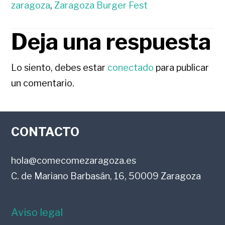
zaragoza
,
Zaragoza Burger Fest
Deja una respuesta
INTERACCIONES
CON
Lo siento, debes estar
conectado
para publicar
un comentario.
LOS
FOOTER
LECTORES
CONTACTO
hola@comecomezaragoza.es
C. de Mariano Barbasán, 16, 50009 Zaragoza
Aviso legal