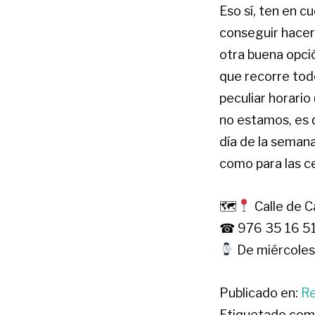
Eso sí, ten en 
conseguir hacer
otra buena opci
que recorre tod
peculiar horari
no estamos, es q
día de la seman
como para las c
🗺
Calle de C
☎ 976 35 16 5
De miércoles 
Publicado en:
R
Etiquetado com