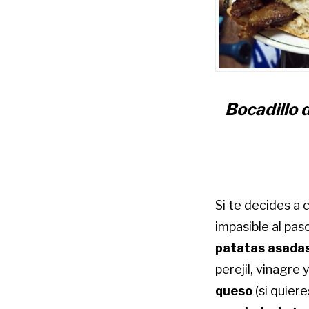
Bocadillo 
Si te decides a 
impasible al pas
patatas asada
perejil, vinagre y
queso
(si quier