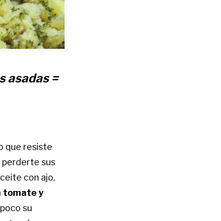
as asadas =
o que resiste
s perderte sus
ceite con ajo,
n tomate y
mpoco su