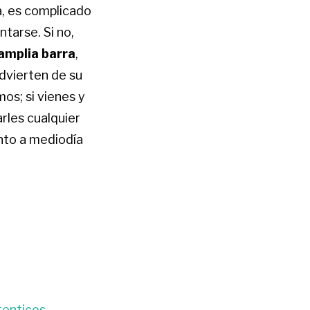
a, es complicado
tarse. Si no,
amplia barra
,
dvierten de su
os; si vienes y
arles cualquier
nto a mediodía
o
tenticos