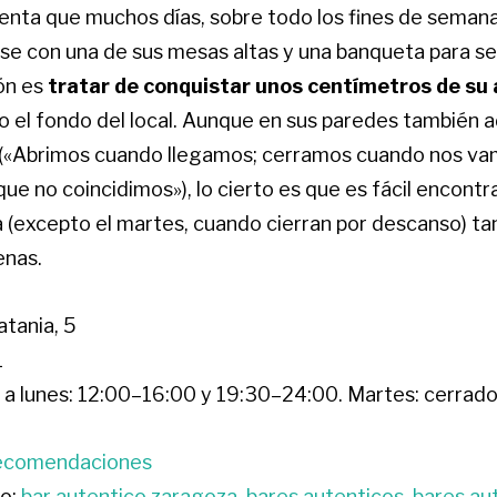
cuenta que muchos días, sobre todo los fines de seman
se con una de sus mesas altas y una banqueta para sen
ón es
tratar de conquistar unos centímetros de su 
o el fondo del local. Aunque en sus paredes también a
o («Abrimos cuando llegamos; cerramos cuando nos vam
ue no coincidimos»), lo cierto es que es fácil encontr
a (excepto el martes, cuando cierran por descanso) ta
enas.
atania, 5
1
a lunes: 12:00–16:00 y 19:30–24:00. Martes: cerrad
ecomendaciones
o:
bar autentico zaragoza
,
bares autenticos
,
bares au