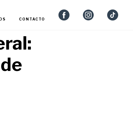
OS
CONTACTO
ral:
 de