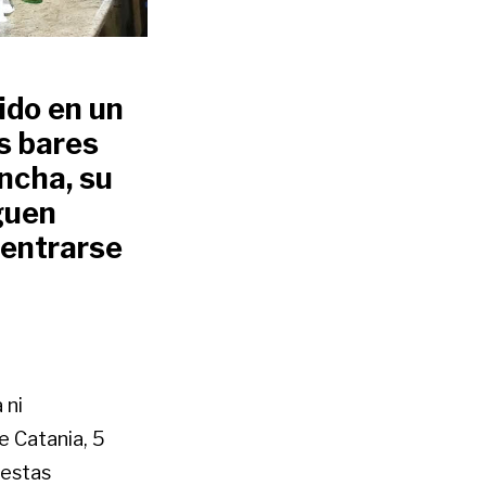
ido en un
s bares
ancha, su
guen
dentrarse
 ni
e Catania, 5
uestas