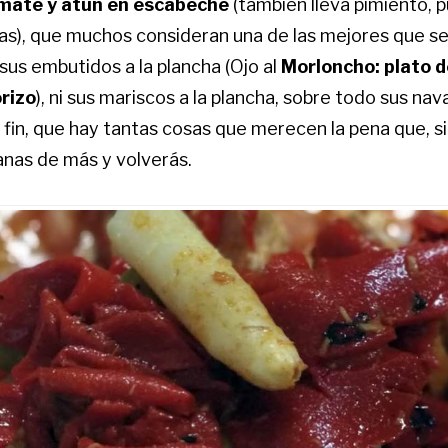
mate y atún en escabeche
(también lleva pimiento, 
vas), que muchos consideran una de las mejores que s
sus embutidos a la plancha (Ojo al
Morloncho: plato d
rizo
), ni sus mariscos a la plancha, sobre todo sus nav
fin, que hay tantas cosas que merecen la pena que, si
nas de más y volverás.