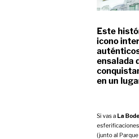
Este histó
icono inte
auténticos
ensalada 
conquista
en un luga
Si vas a
La Bode
esferificaciones
(junto al Parqu