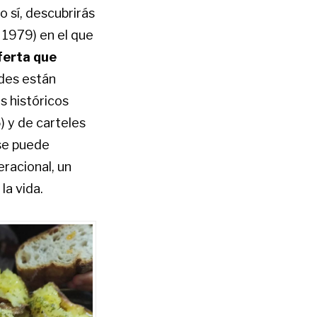
 sí, descubrirás
 1979) en el que
ferta que
edes están
s históricos
) y de carteles
 se puede
eracional, un
la vida.