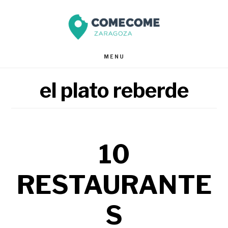
Saltar
Saltar
al
al
contenido
pie
MENU
principal
de
el plato reberde
página
10
RESTAURANTE
S