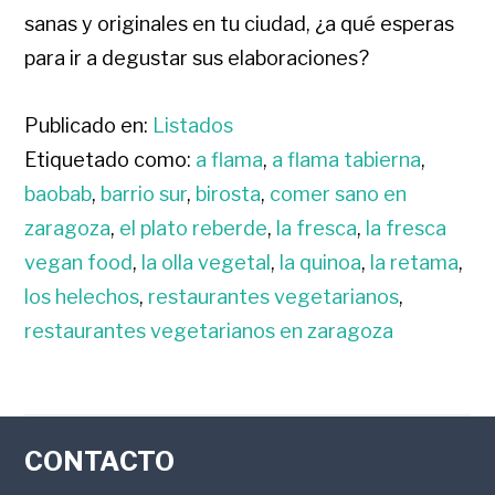
sanas y originales en tu ciudad, ¿a qué esperas
para ir a degustar sus elaboraciones?
Publicado en:
Listados
Etiquetado como:
a flama
,
a flama tabierna
,
baobab
,
barrio sur
,
birosta
,
comer sano en
zaragoza
,
el plato reberde
,
la fresca
,
la fresca
vegan food
,
la olla vegetal
,
la quinoa
,
la retama
,
los helechos
,
restaurantes vegetarianos
,
restaurantes vegetarianos en zaragoza
FOOTER
CONTACTO