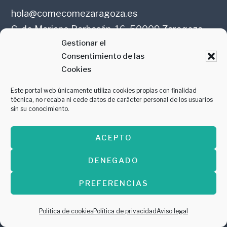
hola@comecomezaragoza.es
C. de Mariano Barbasán, 16, 50009 Zaragoza
Gestionar el
Consentimiento de las
Aviso legal
Cookies
Este portal web únicamente utiliza cookies propias con finalidad
Política de privacidad
técnica, no recaba ni cede datos de carácter personal de los usuarios
sin su conocimiento.
ACEPTO
DENEGADO
PREMIO AL MEJOR PROYECTO DIGITAL
PREFERENCIAS
ARAGÓN EN LA RED 2022
Política de cookies
Política de privacidad
Aviso legal