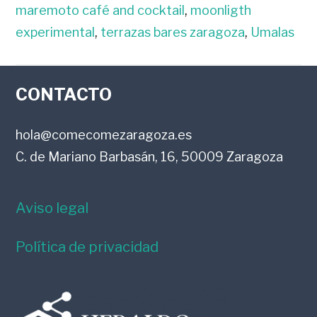
maremoto café and cocktail
,
moonligth
experimental
,
terrazas bares zaragoza
,
Umalas
FOOTER
CONTACTO
hola@comecomezaragoza.es
C. de Mariano Barbasán, 16, 50009 Zaragoza
Aviso legal
Política de privacidad