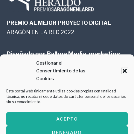
PREMIO AL MEJOR PROYECTO DIGITAL
ARAGÓN EN LA RED 2022
Diseñado por
Balboa Media, marketing
Gestionar el
online en Zaragoza
Consentimiento de las
Cookies
Este portal web únicamente utiliza cookies propias con finalidad
técnica, no recaba ni cede datos de carácter personal de los usuarios
sin su conocimiento.
PREMIO AL MEJOR CONTENIDO
ACEPTO
GASTROMANÍA 2018
DENEGADO