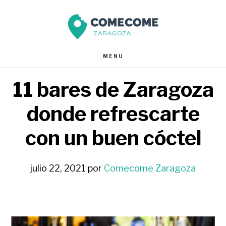
Saltar
Saltar
al
al
contenido
pie
MENU
principal
de
11 bares de Zaragoza
página
donde refrescarte
con un buen cóctel
julio 22, 2021
por
Comecome Zaragoza