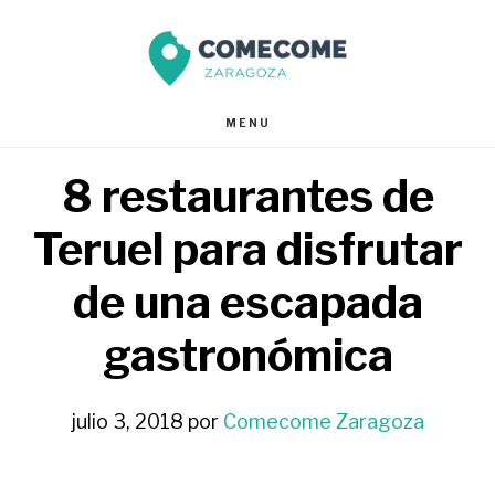
Saltar
Saltar
al
al
contenido
pie
MENU
principal
de
8 restaurantes de
página
Teruel para disfrutar
de una escapada
gastronómica
julio 3, 2018
por
Comecome Zaragoza