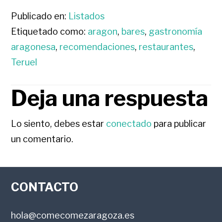
Publicado en:
Listados
Etiquetado como:
aragon
,
bares
,
gastronomía
aragonesa
,
recomendaciones
,
restaurantes
,
Teruel
Deja una respuesta
INTERACCIONES
CON
Lo siento, debes estar
conectado
para publicar
un comentario.
LOS
FOOTER
LECTORES
CONTACTO
hola@comecomezaragoza.es