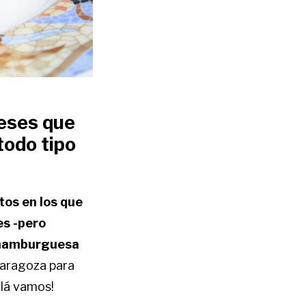
neses que
todo tipo
tos en los que
es -pero
a hamburguesa
Zaragoza para
llá vamos!