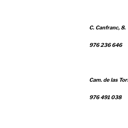
C. Canfranc, 8.
976 236 646
Cam. de las Tor
976 491 038