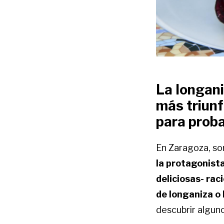
La longan
más triunf
para proba
En Zaragoza, so
la protagonista
deliciosas- ra
de longaniza o 
descubrir alguno