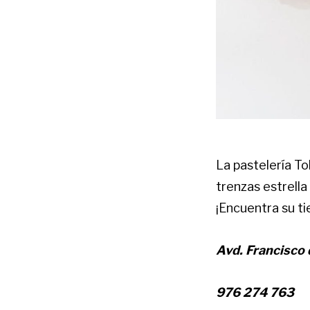
La pastelería T
trenzas estrella
¡Encuentra su t
Avd. Francisco 
976 274 763