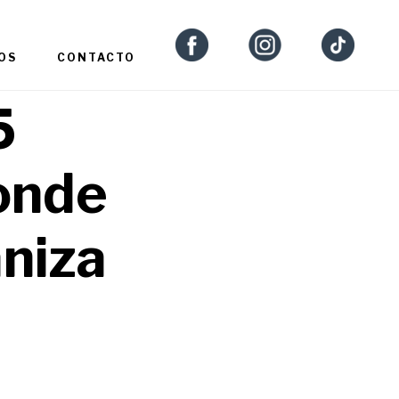
OS
CONTACTO
5
onde
aniza