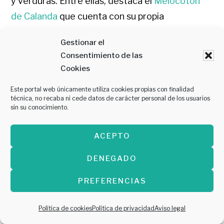
y verduras. Entre ellas, destaca el
Melocotón
de Calanda
que cuenta con su propia
Denominación de Origen. Este melocotón no
Gestionar el
solo destaca por su color amarillo, sino que su
Consentimiento de las
tamaño y su dulzura son sus mayores
Cookies
distintivos.
Este portal web únicamente utiliza cookies propias con finalidad
técnica, no recaba ni cede datos de carácter personal de los usuarios
sin su conocimiento.
ACEPTO
Estos son algunos de los productos más típicos
de Aragón, ¡pero existen muchos más!: tomate
DENEGADO
rosa de Barbastro, Cebolla de Fuentes de Ebro,
PREFERENCIAS
trufa negra, azafrán, suspiros de amante… No
se puede negar que en nuestra comunidad
Política de cookies
Política de privacidad
Aviso legal
autónoma existen unos productos muy TOP