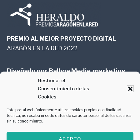
PREMIO AL MEJOR PROYECTO DIGITAL
ARAGÓN EN LA RED 2022
Diseñado por
Balboa Media, marketing
Gestionar el
online en Zaragoza
Consentimiento de las
Cookies
Este portal web únicamente utiliza cookies propias con finalidad
técnica, no recaba ni cede datos de carácter personal de los usuarios
sin su conocimiento.
PREMIO AL MEJOR CONTENIDO
ACEPTO