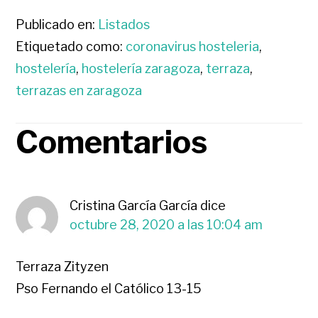
Publicado en:
Listados
Etiquetado como:
coronavirus hosteleria
,
hostelería
,
hostelería zaragoza
,
terraza
,
terrazas en zaragoza
Comentarios
INTERACCIONES
CON
Cristina García García
dice
LOS
octubre 28, 2020 a las 10:04 am
LECTORES
Terraza Zityzen
Pso Fernando el Católico 13-15