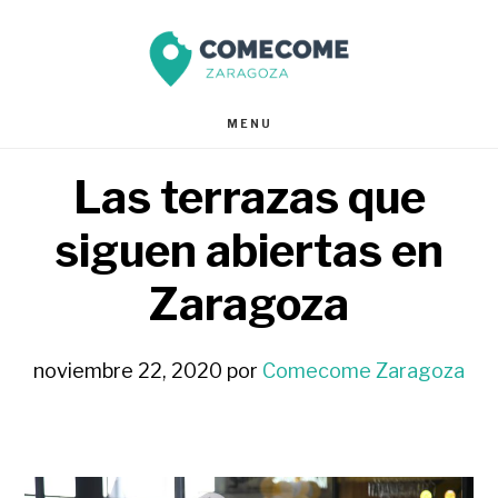
Saltar
Saltar
al
al
contenido
pie
MENU
principal
de
Las terrazas que
página
siguen abiertas en
Zaragoza
noviembre 22, 2020
por
Comecome Zaragoza