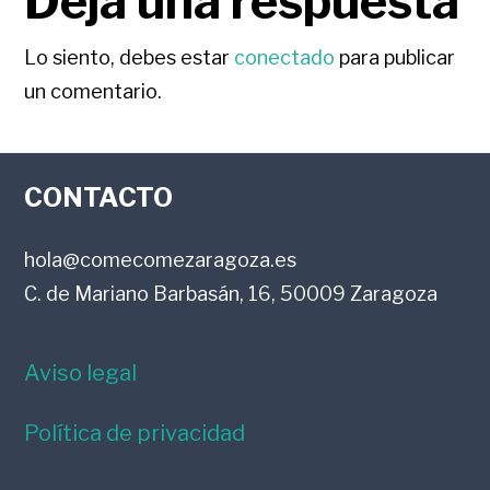
Deja una respuesta
Lo siento, debes estar
conectado
para publicar
un comentario.
FOOTER
CONTACTO
hola@comecomezaragoza.es
C. de Mariano Barbasán, 16, 50009 Zaragoza
Aviso legal
Política de privacidad