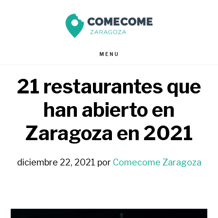
Saltar
Saltar
al
al
contenido
pie
MENU
principal
de
21 restaurantes que
página
han abierto en
Zaragoza en 2021
diciembre 22, 2021
por
Comecome Zaragoza