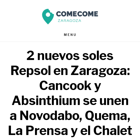
Saltar
Saltar
al
al
contenido
pie
MENU
principal
de
2 nuevos soles
página
Repsol en Zaragoza:
Cancook y
Absinthium se unen
a Novodabo, Quema,
La Prensa y el Chalet