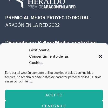
PREMIO AL MEJOR PROYECTO DIGITAL
ARAGÓN EN LA RED 2022
Diseñado por
Balboa Media, marketing
Gestionar el
online en Zaragoza
Consentimiento de las
Cookies
Este portal web únicamente utiliza cookies propias con finalidad
técnica, no recaba ni cede datos de carácter personal de los usuarios
sin su conocimiento.
PREMIO AL MEJOR CONTENIDO
ACEPTO
GASTROMANÍA 2018
DENEGADO