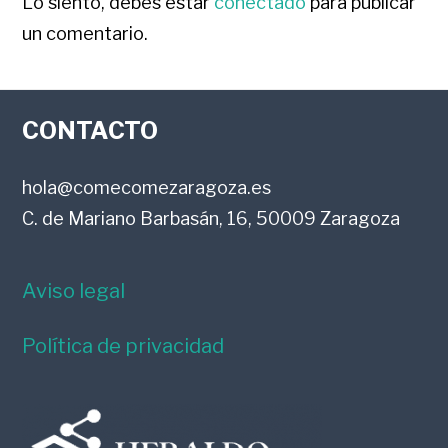
CON
Lo siento, debes estar
conectado
para publicar
un comentario.
LOS
FOOTER
LECTORES
CONTACTO
hola@comecomezaragoza.es
C. de Mariano Barbasán, 16, 50009 Zaragoza
Aviso legal
Política de privacidad