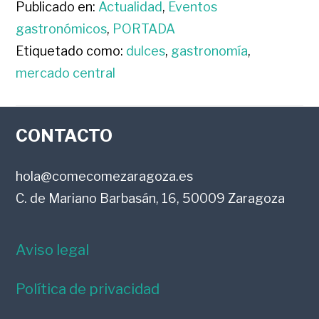
Publicado en:
Actualidad
,
Eventos
gastronómicos
,
PORTADA
Etiquetado como:
dulces
,
gastronomía
,
mercado central
FOOTER
CONTACTO
hola@comecomezaragoza.es
C. de Mariano Barbasán, 16, 50009 Zaragoza
Aviso legal
Política de privacidad