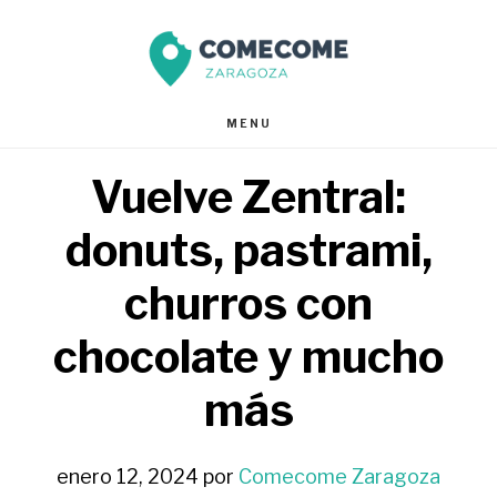
Saltar
Saltar
al
al
contenido
pie
MENU
principal
de
Vuelve Zentral:
página
donuts, pastrami,
churros con
chocolate y mucho
más
enero 12, 2024
por
Comecome Zaragoza