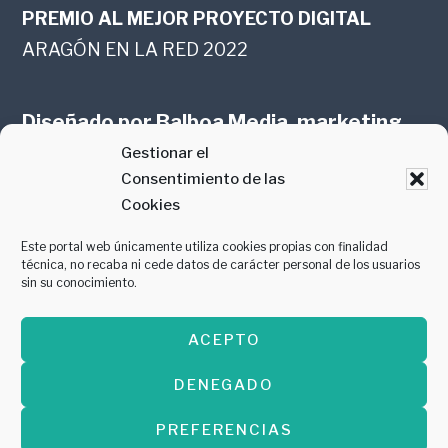
PREMIO AL MEJOR PROYECTO DIGITAL
ARAGÓN EN LA RED 2022
Diseñado por
Balboa Media, marketing
Gestionar el
online en Zaragoza
Consentimiento de las
Cookies
Este portal web únicamente utiliza cookies propias con finalidad
técnica, no recaba ni cede datos de carácter personal de los usuarios
sin su conocimiento.
PREMIO AL MEJOR CONTENIDO
ACEPTO
GASTROMANÍA 2018
DENEGADO
PREFERENCIAS