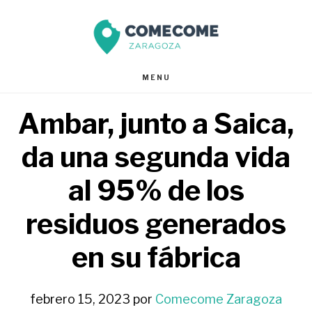
Saltar
Saltar
al
al
contenido
pie
MENU
principal
de
Ambar, junto a Saica,
página
da una segunda vida
al 95% de los
residuos generados
en su fábrica
febrero 15, 2023
por
Comecome Zaragoza