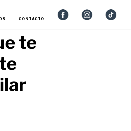
OS
CONTACTO
ue te
te
ilar