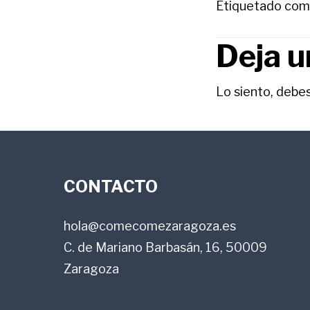
Etiquetado com
Deja u
INTE
CON
Lo siento, debe
LOS
FOOTER
LECT
CONTACTO
hola@comecomezaragoza.es
C. de Mariano Barbasán, 16, 50009
Zaragoza