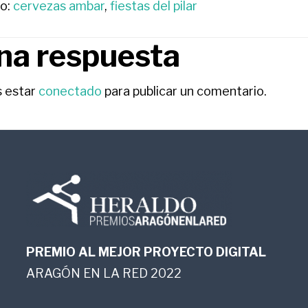
o:
cervezas ambar
,
fiestas del pilar
na respuesta
RACCIONES
s estar
conectado
para publicar un comentario.
ORES
PREMIO AL MEJOR PROYECTO DIGITAL
ARAGÓN EN LA RED 2022