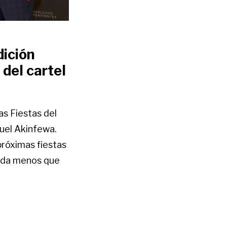
dición
 del cartel
as Fiestas del
muel Akinfewa.
próximas fiestas
nada menos que