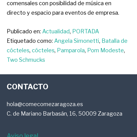
comensales con posibilidad de música en
directo y espacio para eventos de empresa.
Publicado en:
Actualidad
,
PORTADA
Etiquetado como:
Angela Simonetti
,
Batalla de
cócteles
,
cócteles
,
Pamparola
,
Pom Modeste
,
Two Schmucks
FOOTER
CONTACTO
hola@comecomezaragoza.es
C. de Mariano Barbasán, 16, 50009 Zaragoza
Aviso legal