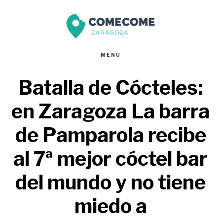
Saltar
Saltar
al
al
contenido
pie
MENU
principal
de
Batalla de Cócteles:
página
en Zaragoza La barra
de Pamparola recibe
al 7ª mejor cóctel bar
del mundo y no tiene
miedo a