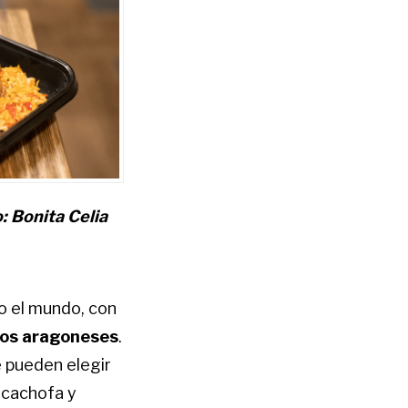
: Bonita Celia
o el mundo, con
tos aragoneses
.
e pueden elegir
lcachofa y