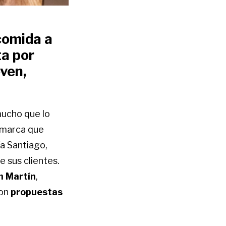
comida a
ta por
ven,
mucho que lo
a marca que
ía Santiago,
e sus clientes.
n Martín
,
con
propuestas