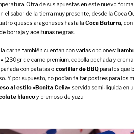
mperatura. Otra de sus apuestas en este nuevo format
n el sabor de la tierra muy presente, desde la Coca Q
uatro quesos aragoneses hasta la
Coca Baturra
, con
 de borraja y aceitunas negras.
la carne también cuentan con varias opciones:
hambu
a»
(230gr de carne premium, cebolla pochada y crema
pañada con patatas o
costillar de BBQ
para los que 
o. Y por supuesto, no podían faltar postres para los 
eso al estilo «Bonita Celia»
servida semi-liquida en u
colate blanco
y cremoso de yuzu.