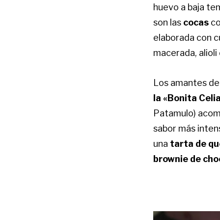
huevo a baja te
son las
cocas
co
elaborada con c
macerada, alioli
Los amantes de 
la «Bonita Celi
Patamulo) acom
sabor más intens
una
tarta de qu
brownie de cho