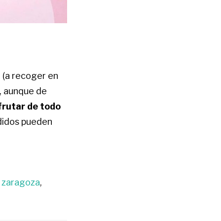
 (a recoger en
o, aunque de
frutar de todo
didos pueden
is zaragoza
,