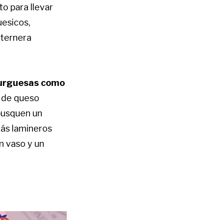
o para llevar
uesicos,
 ternera
rguesas como
 de queso
busquen un
más lamineros
n vaso y un