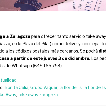
lega a Zaragoza
para ofrecer tanto servicio take away
iazza, en la Plaza del Pilar) como delivery, con repart
o a los códigos postales más cercanos. Se podrá
dis
casa a partir de este jueves 3 de diciembre
. Los pe
avés de Whatsapp (649 165 754).
tualidad
o:
Bonita Celia
,
Grupo Vaquer
,
la flor de lis
,
la flor de l
ke Away
,
take away zaragoza