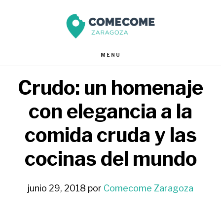
Saltar
Saltar
al
al
contenido
pie
MENU
principal
de
Crudo: un homenaje
página
con elegancia a la
comida cruda y las
cocinas del mundo
junio 29, 2018
por
Comecome Zaragoza