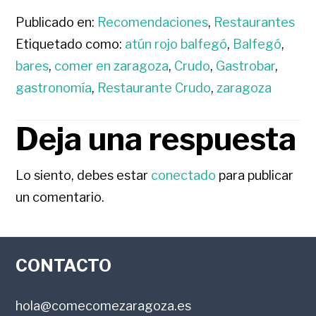
Publicado en:
Recomendaciones
,
Restaurantes
Etiquetado como:
atún rojo balfegó
,
Balfegó
,
bares
,
comer en zaragoza
,
Crudo
,
Gastrobar
,
gastronomía
,
Restaurante Crudo
,
zaragoza
Deja una respuesta
INTERACCIONES
CON
Lo siento, debes estar
conectado
para publicar
un comentario.
LOS
FOOTER
LECTORES
CONTACTO
hola@comecomezaragoza.es