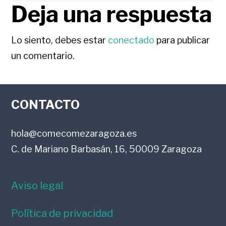
Deja una respuesta
INTERACCIONES
CON
Lo siento, debes estar
conectado
para publicar
un comentario.
LOS
FOOTER
LECTORES
CONTACTO
hola@comecomezaragoza.es
C. de Mariano Barbasán, 16, 50009 Zaragoza
Aviso legal
Política de privacidad