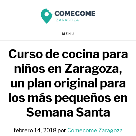
Saltar
Saltar
al
al
contenido
pie
MENU
principal
de
Curso de cocina para
página
niños en Zaragoza,
un plan original para
los más pequeños en
Semana Santa
febrero 14, 2018
por
Comecome Zaragoza