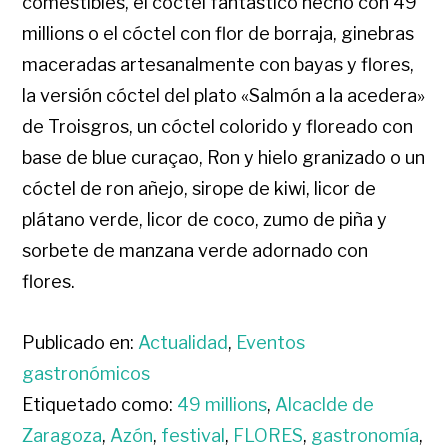
comestibles, el cóctel fantástico hecho con 49
millions o el cóctel con flor de borraja, ginebras
maceradas artesanalmente con bayas y flores,
la versión cóctel del plato «Salmón a la acedera»
de Troisgros, un cóctel colorido y floreado con
base de blue curaçao, Ron y hielo granizado o un
cóctel de ron añejo, sirope de kiwi, licor de
plátano verde, licor de coco, zumo de piña y
sorbete de manzana verde adornado con
flores.
Publicado en:
Actualidad
,
Eventos
gastronómicos
Etiquetado como:
49 millions
,
Alcaclde de
Zaragoza
,
Azón
,
festival
,
FLORES
,
gastronomía
,