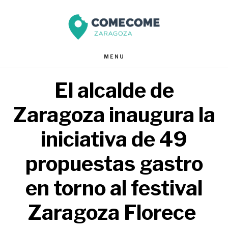
Saltar
Saltar
al
al
contenido
pie
MENU
principal
de
El alcalde de
página
Zaragoza inaugura la
iniciativa de 49
propuestas gastro
en torno al festival
Zaragoza Florece