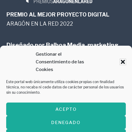
PREMIO AL MEJOR PROYECTO DIGITAL
ARAGÓN EN LA RED 2022
Diseñado por
Balboa Media, marketing
Gestionar el
online en Zaragoza
Consentimiento de las
Cookies
Este portal web únicamente utiliza cookies propias con finalidad
técnica, no recaba ni cede datos de carácter personal de los usuarios
sin su conocimiento.
PREMIO AL MEJOR CONTENIDO
ACEPTO
GASTROMANÍA 2018
DENEGADO