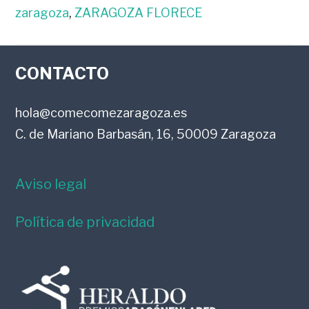
zaragoza
,
ZARAGOZA FLORECE
FOOTER
CONTACTO
hola@comecomezaragoza.es
C. de Mariano Barbasán, 16, 50009 Zaragoza
Aviso legal
Política de privacidad