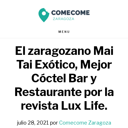
Saltar
Saltar
al
al
contenido
pie
MENU
principal
de
El zaragozano Mai
página
Tai Exótico, Mejor
Cóctel Bar y
Restaurante por la
revista Lux Life.
julio 28, 2021
por
Comecome Zaragoza