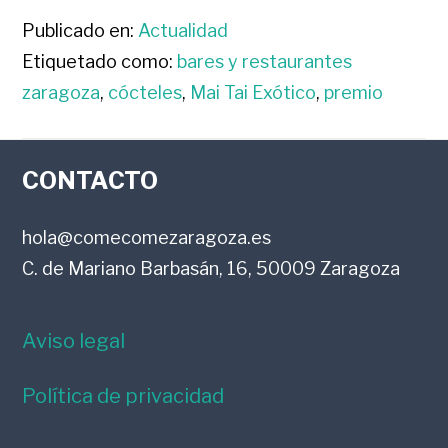
Publicado en:
Actualidad
Etiquetado como:
bares y restaurantes
zaragoza
,
cócteles
,
Mai Tai Exótico
,
premio
FOOTER
CONTACTO
hola@comecomezaragoza.es
C. de Mariano Barbasán, 16, 50009 Zaragoza
Aviso legal
Política de privacidad