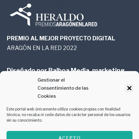
PREMIO AL MEJOR PROYECTO DIGITAL
ARAGÓN EN LA RED 2022
Diseñado por
Balboa Media, marketing
Gestionar el
online en Zaragoza
Consentimiento de las
Cookies
Este portal web únicamente utiliza cookies propias con finalidad
técnica, no recaba ni cede datos de carácter personal de los usuarios
sin su conocimiento.
PREMIO AL MEJOR CONTENIDO
ACEPTO