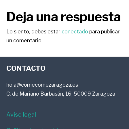
Deja una respuesta
INTERACCIONES
CON
Lo siento, debes estar
conectado
para publicar
un comentario.
LOS
FOOTER
LECTORES
CONTACTO
hola@comecomezaragoza.es
C. de Mariano Barbasán, 16, 50009 Zaragoza
Aviso legal