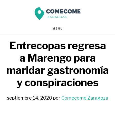
Saltar
Saltar
al
al
contenido
pie
MENU
principal
de
Entrecopas regresa
página
a Marengo para
maridar gastronomía
y conspiraciones
septiembre 14, 2020
por
Comecome Zaragoza