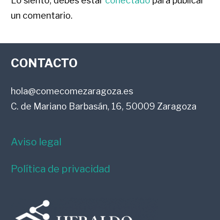
CON
Lo siento, debes estar
conectado
para publicar
un comentario.
LOS
FOOTER
LECTORES
CONTACTO
hola@comecomezaragoza.es
C. de Mariano Barbasán, 16, 50009 Zaragoza
Aviso legal
Política de privacidad