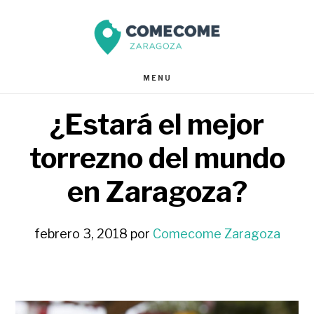
Saltar
Saltar
al
al
contenido
pie
MENU
principal
de
¿Estará el mejor
página
torrezno del mundo
en Zaragoza?
febrero 3, 2018
por
Comecome Zaragoza