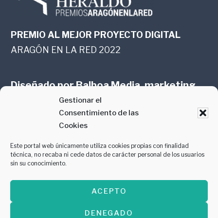
PREMIO AL MEJOR PROYECTO DIGITAL
ARAGÓN EN LA RED 2022
Diseñado por
Balboa Media, marketing
Gestionar el
online en Zaragoza
Consentimiento de las
Cookies
Este portal web únicamente utiliza cookies propias con finalidad
técnica, no recaba ni cede datos de carácter personal de los usuarios
sin su conocimiento.
PREMIO AL MEJOR CONTENIDO
ACEPTO
GASTROMANÍA 2018
DENEGADO