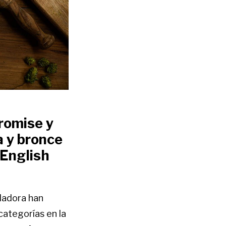
romise y
a y bronce
 English
dadora han
categorías en la