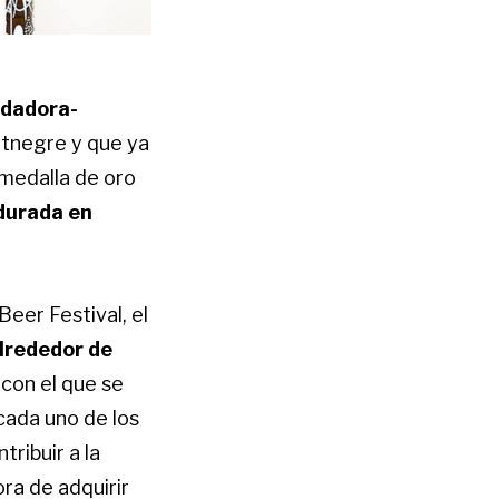
dadora-
ntnegre y que ya
 medalla de oro
urada en
eer Festival, el
alrededor de
 con el que se
cada uno de los
ribuir a la
ora de adquirir