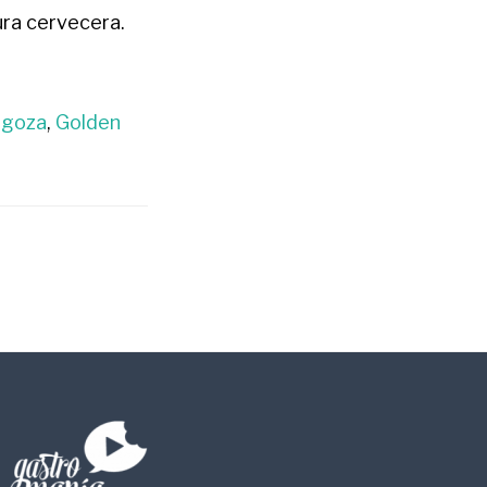
tura cervecera.
agoza
,
Golden