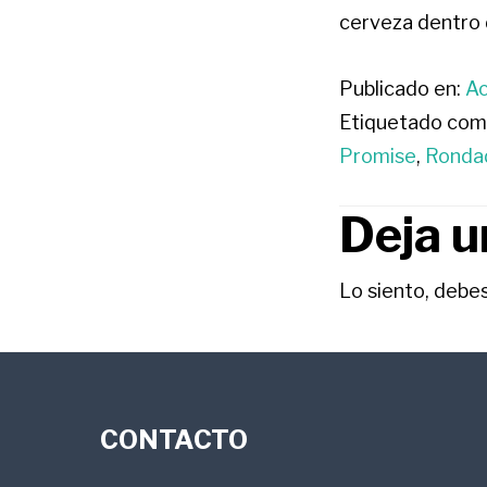
cerveza dentro d
Publicado en:
Ac
Etiquetado com
Promise
,
Ronda
Deja u
INTE
CON
Lo siento, debe
LOS
FOOTER
LECT
CONTACTO