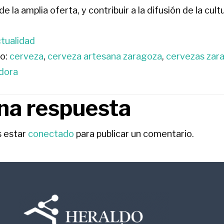
e la amplia oferta, y contribuir a la difusión de la cul
tualidad
o:
cerveza
,
cerveza artesana zaragoza
,
cervezas zar
dora
na respuesta
RACCIONES
s estar
conectado
para publicar un comentario.
ORES