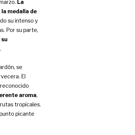
 marzo.
La
 la medalla de
do su intenso y
. Por su parte,
 su
.
ardón, se
vecera. El
a reconocido
gerente aroma
,
rutas tropicales.
 punto picante