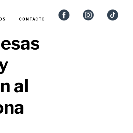
OS
CONTACTO
nesas
y
n al
ona