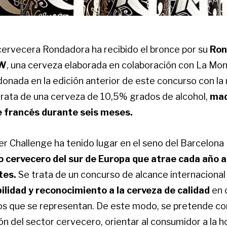
 cervecera Rondadora ha recibido el bronce por su
Ron
BW
, una cerveza elaborada en colaboración con La Mo
donada en la edición anterior de este concurso con la
 trata de una cerveza de 10,5% grados de alcohol,
mad
e francés durante seis meses.
r Challenge ha tenido lugar en el seno del Barcelona B
o cervecero del sur de Europa que atrae cada año 
tes.
Se trata de un concurso de alcance internacional
bilidad y reconocimiento a la cerveza de calidad
en 
os que se representan. De este modo, se pretende cont
ón del sector cervecero, orientar al consumidor a la h