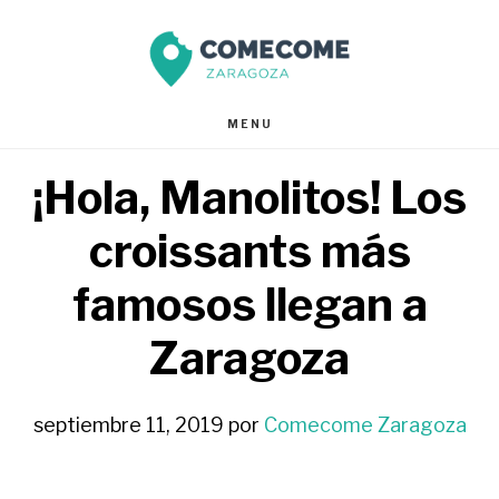
Saltar
Saltar
al
al
contenido
pie
MENU
principal
de
¡Hola, Manolitos! Los
página
croissants más
famosos llegan a
Zaragoza
septiembre 11, 2019
por
Comecome Zaragoza