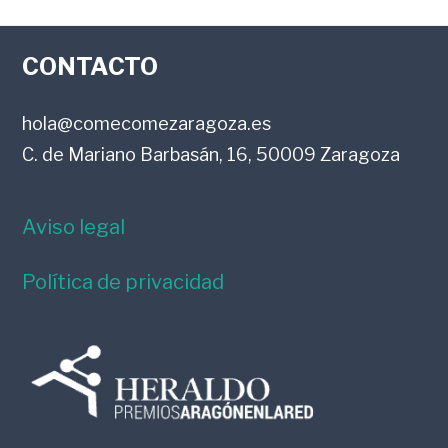
LOS
FOOTER
LECTORES
CONTACTO
hola@comecomezaragoza.es
C. de Mariano Barbasán, 16, 50009 Zaragoza
Aviso legal
Política de privacidad