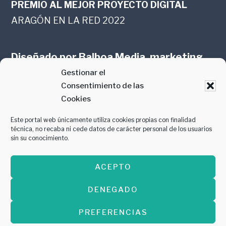
PREMIO AL MEJOR PROYECTO DIGITAL
ARAGÓN EN LA RED 2022
Diseñado por
Balboa Media, marketing
Gestionar el
online en Zaragoza
Consentimiento de las
Cookies
Este portal web únicamente utiliza cookies propias con finalidad
técnica, no recaba ni cede datos de carácter personal de los usuarios
sin su conocimiento.
PREMIO AL MEJOR CONTENIDO
ACEPTO
GASTROMANÍA 2018
DENEGADO
PREFERENCIAS
Copyright © 2026 ·
Diseñado por
Balboa