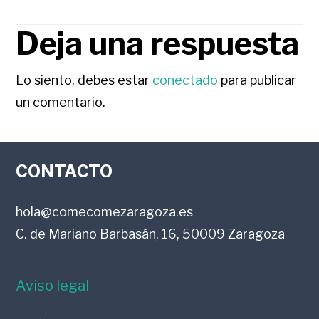
Deja una respuesta
INTERACCIONES
CON
Lo siento, debes estar
conectado
para publicar
un comentario.
LOS
FOOTER
LECTORES
CONTACTO
hola@comecomezaragoza.es
C. de Mariano Barbasán, 16, 50009 Zaragoza
Aviso legal