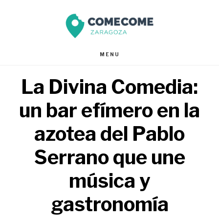
Saltar
Saltar
al
al
contenido
pie
MENU
principal
de
La Divina Comedia:
página
un bar efímero en la
azotea del Pablo
Serrano que une
música y
gastronomía