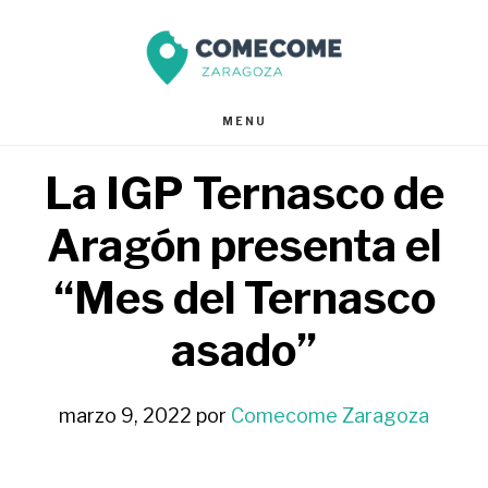
Saltar
Saltar
al
al
contenido
pie
MENU
principal
de
La IGP Ternasco de
página
Aragón presenta el
“Mes del Ternasco
asado”
marzo 9, 2022
por
Comecome Zaragoza