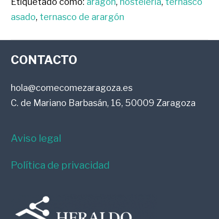
Etiquetado como:
aragon
,
hostelería
,
ternasco
asado
,
ternasco de arargón
FOOTER
CONTACTO
hola@comecomezaragoza.es
C. de Mariano Barbasán, 16, 50009 Zaragoza
Aviso legal
Política de privacidad