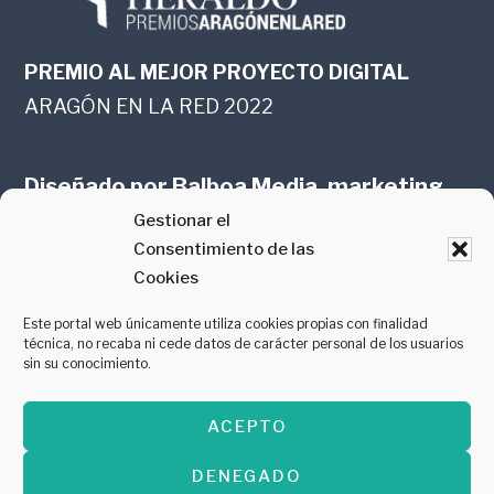
PREMIO AL MEJOR PROYECTO DIGITAL
ARAGÓN EN LA RED 2022
Diseñado por
Balboa Media, marketing
Gestionar el
online en Zaragoza
Consentimiento de las
Cookies
Este portal web únicamente utiliza cookies propias con finalidad
técnica, no recaba ni cede datos de carácter personal de los usuarios
sin su conocimiento.
PREMIO AL MEJOR CONTENIDO
ACEPTO
GASTROMANÍA 2018
DENEGADO