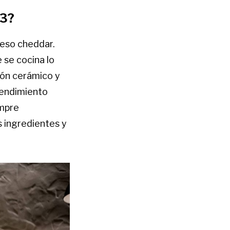
23?
ueso cheddar.
 se cocina lo
bón cerámico y
rendimiento
empre
s ingredientes y