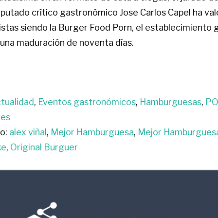
reputado crítico gastronómico Jose Carlos Capel ha val
listas siendo la Burger Food Porn, el establecimiento
 una maduración de noventa días.
tualidad
,
Eventos gastronómicos
,
Hamburguesas
,
PO
nes
o:
alex viñal
,
Mejor Hamburguesa
,
Mejor Hamburgues
ke
,
Original Burguer