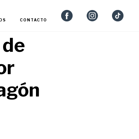
OS
CONTACTO
 de
or
agón