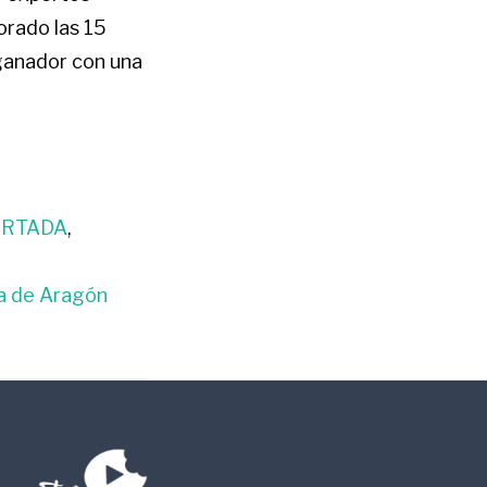
orado las 15
 ganador con una
RTADA
,
a de Aragón