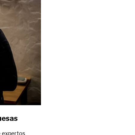
uesas
e expertos