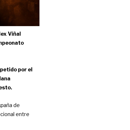
ex Viñal
ampeonato
petido por el
llana
esto.
spaña de
cional entre