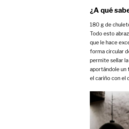
¿A qué sab
180 g de chulet
Todo esto abraza
que le hace exc
forma circular d
permite sellar l
aportándole un t
el cariño con el