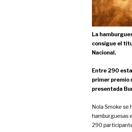
La hamburguesa
consigue el tí
Nacional.
Entre 290 esta
primer premio n
presentada Bur
Nola Smoke se h
hamburguesas en
290 participant