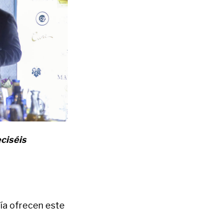
eciséis
día ofrecen este