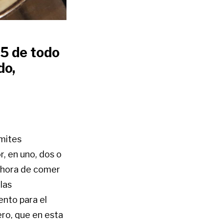
5 de todo
do,
ímites
, en uno, dos o
a hora de comer
las
nto para el
ero, que en esta