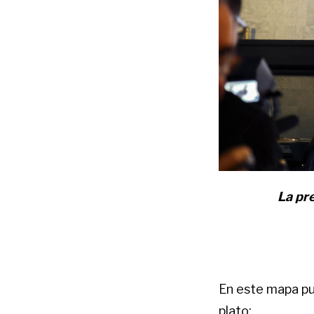
La pre
En este mapa pu
plato: