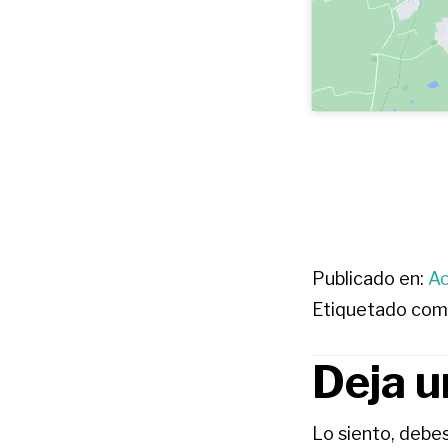
Publicado en:
Ac
Etiquetado com
Deja u
INTE
CON
Lo siento, debe