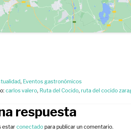
tualidad
,
Eventos gastronómicos
o:
carlos valero
,
Ruta del Cocido
,
ruta del cocido zar
na respuesta
RACCIONES
s estar
conectado
para publicar un comentario.