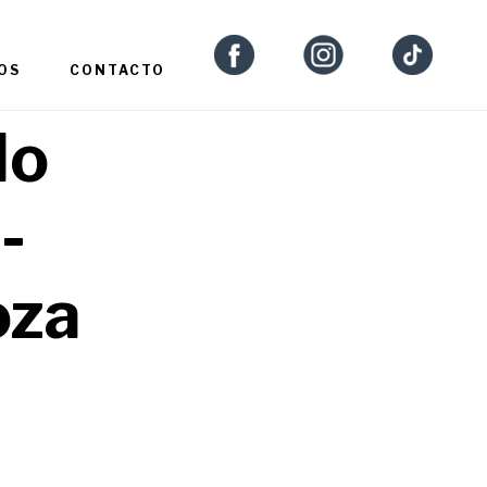
OS
CONTACTO
do
-
oza