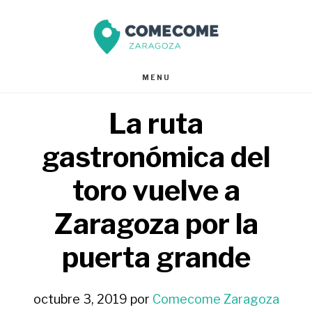
Saltar
Saltar
al
al
contenido
pie
MENU
principal
de
La ruta
página
gastronómica del
toro vuelve a
Zaragoza por la
puerta grande
octubre 3, 2019
por
Comecome Zaragoza