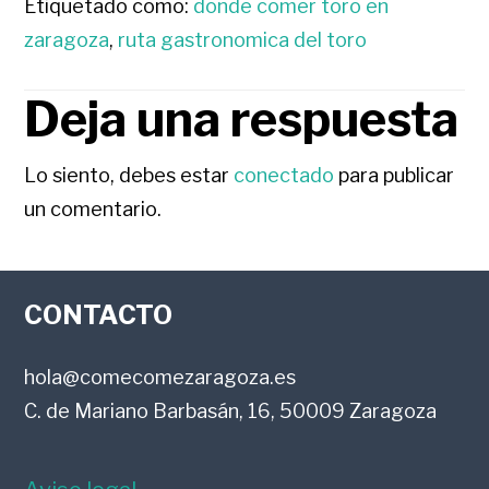
Etiquetado como:
donde comer toro en
zaragoza
,
ruta gastronomica del toro
Deja una respuesta
INTERACCIONES
CON
Lo siento, debes estar
conectado
para publicar
un comentario.
LOS
FOOTER
LECTORES
CONTACTO
hola@comecomezaragoza.es
C. de Mariano Barbasán, 16, 50009 Zaragoza